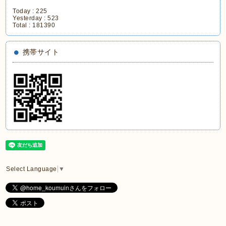
Today :
225
Yesterday :
523
Total :
181390
携帯サイト
Select Language
▼